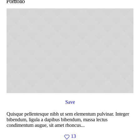
Portfolio
Save
Quisque pellentesque nibh ut sem elementum pulvinar. Integer
Qu
bibendum, ligula a dapibus bibendum, massa lectus
bi
condimentum augue, sit amet rhoncus...
co
13